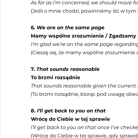
As far as I’m concerned, we should move fo
(Jeśli o mnie chodzi, powinniśmy iść w tym 
6. 
We are on the same page
Mamy wspólne zrozumienie / Zgadzamy 
I’m glad we’re on the same page regarding 
(Cieszę się, że mamy wspólne zrozumienie c
7. 
That sounds reasonable
To brzmi rozsądnie
That sounds reasonable given the current 
(To brzmi rozsądnie, biorąc pod uwagę obec
8. 
I’ll get back to you on that
Wrócę do Ciebie w tej sprawie
I’ll get back to you on that once I’ve check
(Wrócę do Ciebie w tej sprawie, gdy sprawd