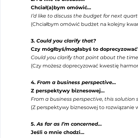
Chciał(a)bym omówić…
I’d like to discuss the budget for next quart
(Chciałbym omówić budżet na kolejny kwart
3. 
Could you clarify that?
Czy mógłbyś/mogłabyś to doprecyzować
Could you clarify that point about the time
(Czy możesz doprecyzować kwestię harm
4. 
From a business perspective…
Z perspektywy biznesowej…
From a business perspective, this solution 
(Z perspektywy biznesowej to rozwiązanie w
5. 
As far as I’m concerned…
Jeśli o mnie chodzi…