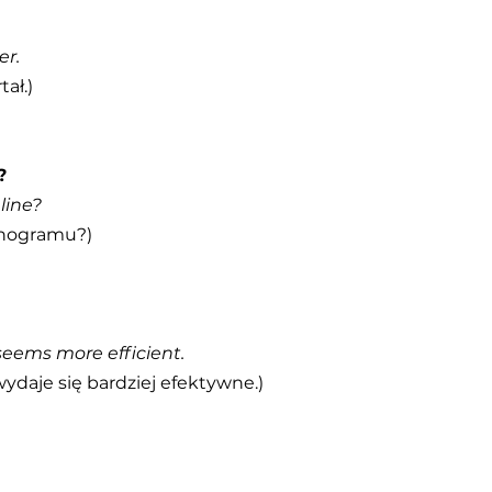
er.
ał.)
?
line?
onogramu?)
seems more efficient.
ydaje się bardziej efektywne.)