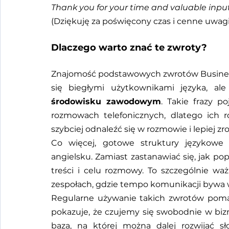
Thank you for your time and valuable input
(Dziękuję za poświęcony czas i cenne uwagi
Dlaczego warto znać te zwroty?
Znajomość podstawowych zwrotów Business E
się biegłymi użytkownikami języka, ale
środowisku zawodowym
. Takie frazy po
rozmowach telefonicznych, dlatego ich r
szybciej odnaleźć się w rozmowie i lepiej 
Co więcej, gotowe struktury językowe 
angielsku. Zamiast zastanawiać się, jak p
treści i celu rozmowy. To szczególnie w
zespołach, gdzie tempo komunikacji bywa w
Regularne używanie takich zwrotów pomag
pokazuje, że czujemy się swobodnie w biz
baza, na której można dalej rozwijać s