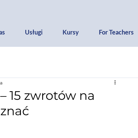
as
Usługi
Kursy
For Teachers
ia
 – 15 zwrotów na
 znać