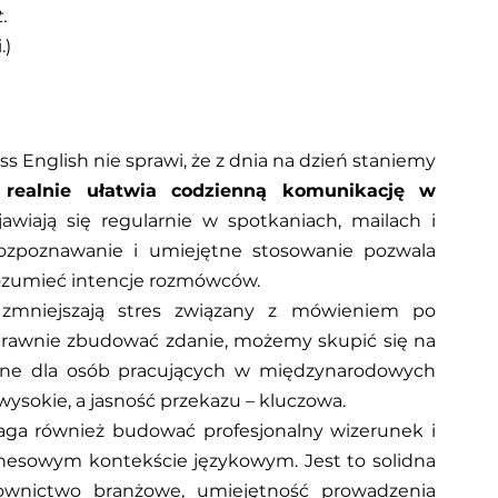
.
.)
nglish nie sprawi, że z dnia na dzień staniemy 
 
realnie ułatwia codzienną komunikację w 
jawiają się regularnie w spotkaniach, mailach i 
ozpoznawanie i umiejętne stosowanie pozwala 
zrozumieć intencje rozmówców.
zmniejszają stres związany z mówieniem po 
oprawnie zbudować zdanie, możemy skupić się na 
ażne dla osób pracujących w międzynarodowych 
ysokie, a jasność przekazu – kluczowa.
a również budować profesjonalny wizerunek i 
nesowym kontekście językowym. Jest to solidna 
łownictwo branżowe, umiejętność prowadzenia 