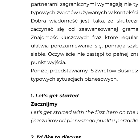
partnerami zagranicznymi wymagają nie tyl
typowych zwrotów używanych w kontekśc
Dobra wiadomość jest taka, że skutecz
zaczynać się od zaawansowanej gramat
Znajomość kluczowych fraz, które regular
ułatwia porozumiewanie się, pomaga szyb
siebie. Oczywiście nie zastąpi to pełnej zn
punkt wyjścia.
Poniżej przedstawiamy 15 zwrotów Business E
typowych sytuacjach biznesowych.
1. 
Let’s get started
Zacznijmy
Let’s get started with the first item on th
(Zacznijmy od pierwszego punktu porządku
2. 
I’d like to discuss…