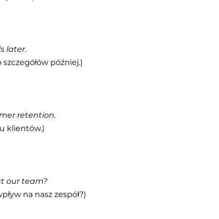
s later.
szczegółów później.)
mer retention.
u klientów.)
ct our team?
wpływ na nasz zespół?)