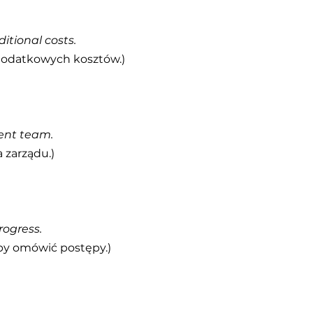
itional costs.
dodatkowych kosztów.)
ment team.
 zarządu.)
rogress.
by omówić postępy.)