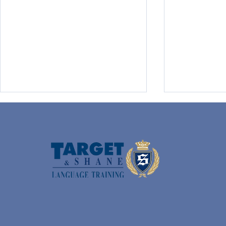
Jak dobrać kurs językowy
Jak znaleź
do potrzeb zespołu?
nauki język
dla zapra