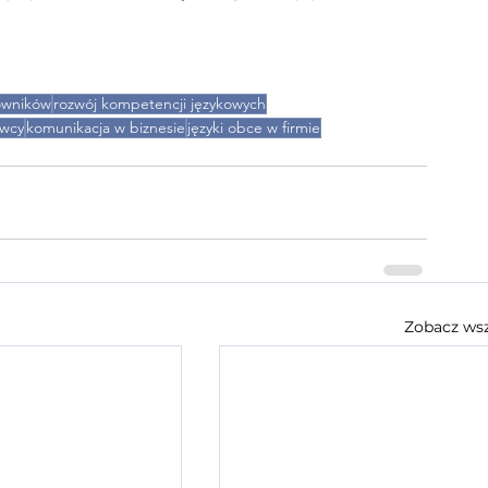
owników
rozwój kompetencji językowych
awcy
komunikacja w biznesie
języki obce w firmie
Zobacz wsz