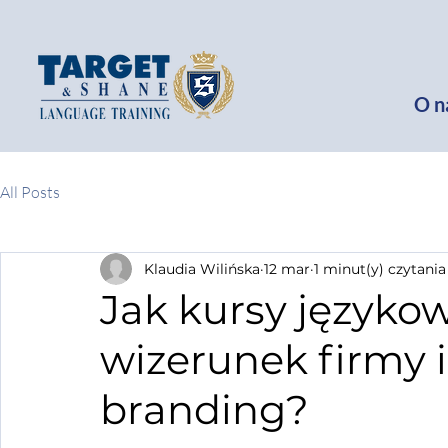
O n
All Posts
Klaudia Wilińska
12 mar
1 minut(y) czytania
Jak kursy języko
wizerunek firmy 
branding?