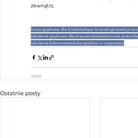
zewnątrz.
kursy językowe dla firm
employer branding
rozwój prac
szkolenia językowe dla pracowników
wizerunek pracod
szkolenia biznesowe
nauka języków w organizacji
Ostatnie posty