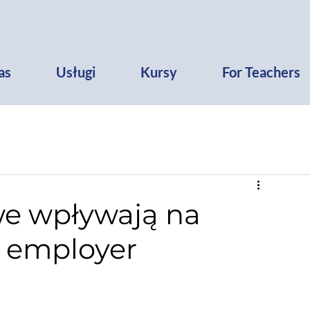
as
Usługi
Kursy
For Teachers
we wpływają na
i employer