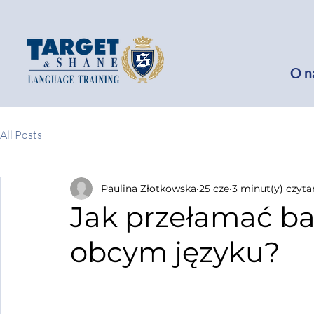
O n
All Posts
Paulina Złotkowska
25 cze
3 minut(y) czyta
Jak przełamać ba
obcym języku?