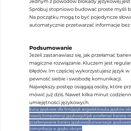
Jednym z powodów blokady językowej jest c
Spróbuj stopniowo budować proste myśli be
Na początku mogą to być pojedyncze słowa 
automatycznie przetwarzać informacje bez 
Podsumowanie
Jeżeli zastanawiasz się, jak przełamać barier
magiczne rozwiązanie. Kluczem jest regular
błędów. Im częściej wykorzystujesz język w 
pewność siebie i swobodę komunikacji.
Największy postęp osiągają osoby, które prz
mówić już dziś. Nawet kilka minut codzien
umiejętności językowych.
kursy językowe dla firm
język angielski
nauka języków ob
rozwój kompetencji językowych
jak przełamać barierę 
przełamywanie bariery językowej
konwersacje językowe
komunikacja w języku obcym