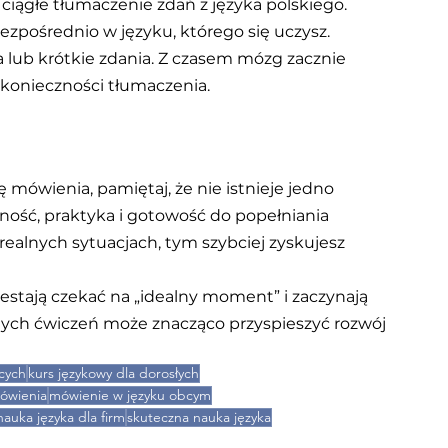
iągłe tłumaczenie zdań z języka polskiego. 
zpośrednio w języku, którego się uczysz.
lub krótkie zdania. Z czasem mózg zacznie 
konieczności tłumaczenia.
ę mówienia, pamiętaj, że nie istnieje jedno 
ność, praktyka i gotowość do popełniania 
realnych sytuacjach, tym szybciej zyskujesz 
estają czekać na „idealny moment” i zaczynają 
nych ćwiczeń może znacząco przyspieszyć rozwój 
cych
kurs językowy dla dorosłych
mówienia
mówienie w języku obcym
nauka języka dla firm
skuteczna nauka języka