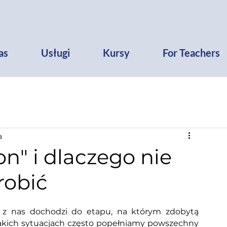
as
Usługi
Kursy
For Teachers
a
on" i dlaczego nie
robić
 z nas dochodzi do etapu, na którym zdobytą 
akich sytuacjach często popełniamy powszechny 