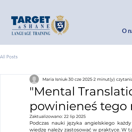
O n
All Posts
Maria Isniuk
30 cze 2025
2 minut(y) czytani
"Mental Translati
powinieneś tego 
Zaktualizowano:
22 lip 2025
Podczas nauki języka angielskiego każdy
wiedzę należy zastosować w praktyce. W t