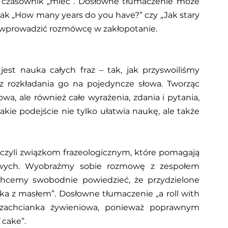
czasownik „mieć”. Dosłowne tłumaczenie może 
jak „How many years do you have?” czy „Jak stary 
gą wprowadzić rozmówcę w zakłopotanie.
st nauka całych fraz – tak, jak przyswoiliśmy 
z rozkładania go na pojedyncze słowa. Tworząc 
wa, ale również całe wyrażenia, zdania i pytania, 
kie podejście nie tylko ułatwia naukę, ale także 
zyli związkom frazeologicznym, które pomagają 
owych. Wyobraźmy sobie rozmowę z zespołem 
cemy swobodnie powiedzieć, że przydzielone 
łka z masłem”. Dosłowne tłumaczenie „a roll with 
zachcianka żywieniowa, ponieważ poprawnym 
 cake”.