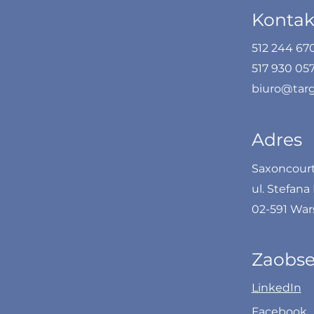
Kontak
512 244 67
yka w
Jak przełamać barierę
517 930 05
 życiu – jak
mówienia w obcym
biuro@targ
 gdy brakuje
języku?
Adres
Saxoncourt 
ul. Stefana
02-591 Wa
Zaobse
LinkedIn
Facebook