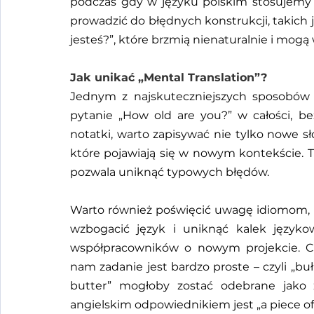
podczas gdy w języku polskim stosujemy 
prowadzić do błędnych konstrukcji, takich 
jesteś?”, które brzmią nienaturalnie i mo
Jak unikać „Mental Translation”?
Jednym z najskuteczniejszych sposobów je
pytanie „How old are you?” w całości, be
notatki, warto zapisywać nie tylko nowe sło
które pojawiają się w nowym kontekście. Ta
pozwala uniknąć typowych błędów.
Warto również poświęcić uwagę idiomom, c
wzbogacić język i uniknąć kalek język
współpracowników o nowym projekcie. Ch
nam zadanie jest bardzo proste – czyli „bu
butter” mogłoby zostać odebrane jako 
angielskim odpowiednikiem jest „a piece of