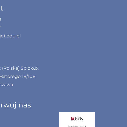
t
0
7
et.edu.pl
(Polska) Sp z o.o.
 Batorego 18/108,
rszawa
rwuj nas