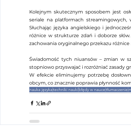
Kolejnym skutecznym sposobem jest osłuc
seriale na platformach streamingowych, 
Słuchając języka angielskiego i jednocześ
różnice w strukturze zdań i doborze słów. 
zachowania oryginalnego przekazu różnice są
Świadomość tych niuansów – zmian w szy
stopniowo przyswajać i rozróżniać zasady g
W efekcie eliminujemy potrzebę dosłown
obcym, co znacznie poprawia płynność kom
nauka języka
techniki nauki
błędy w nauce
tłumaczenie
m