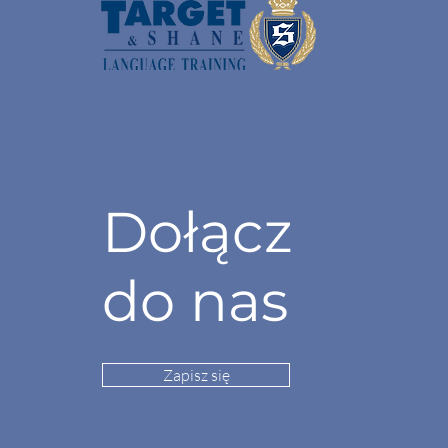
Angielski w podróży
Nauka jęz
służbowej – zwroty i
codziennym
sytuacje awaryjne na
uczyć się,
lotnisku, w hotelu i
czasu?
restauracji
Dołącz
do nas
Zapisz się