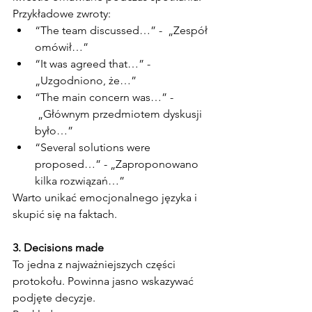
Przykładowe zwroty:
“The team discussed…” -  „Zespół 
omówił…”
“It was agreed that…” - 
„Uzgodniono, że…”
“The main concern was…” - 
 „Głównym przedmiotem dyskusji 
było…”
“Several solutions were 
proposed…” - „Zaproponowano 
kilka rozwiązań…”
Warto unikać emocjonalnego języka i 
skupić się na faktach.
3. Decisions made
To jedna z najważniejszych części 
protokołu. Powinna jasno wskazywać 
podjęte decyzje.