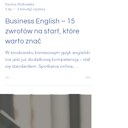
Paulina Złotkowska
2 sty
3 minut(y) czytania
Business English – 15
zwrotów na start, które
warto znać
W środowisku biznesowym język angielski
nie jest już dodatkową kompetencją – stał
się standardem. Spotkania online,
korespondencja mailowa, prezentacje czy
negocjacje z partnerami zagranicznymi
wymagają nie tylko poprawności językowej,
ale także znajomości typowych zwrotów
używanych w kontekście zawodowym.
Poniżej przedstawiamy 15 zwrotów Business
English na start, wraz z przykładami ich użycia