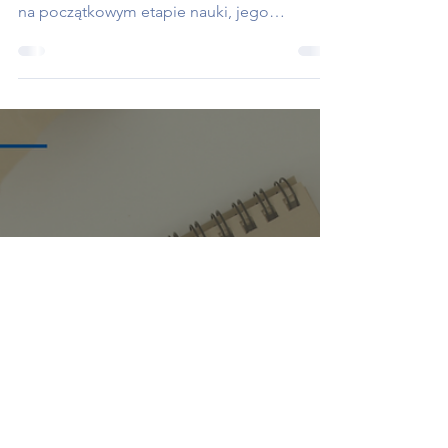
użycie czasu teraźniejszego
prostego w praktyce
Czas Present Simple stanowi jeden z filarów
języka angielskiego. Choć poznajemy go już
na początkowym etapie nauki, jego
znaczenie w komunikacji zawodowej jest nie
do przecenienia. To właśnie ten czas
gramatyczny dominuje w korespondencji e-
mailowej, podczas spotkań zespołowych,
prezentacji biznesowych, a także w
rozmowach telefonicznych z klientami.