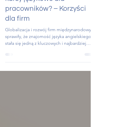
Czy warto inwestować w
kursy językowe dla
pracowników? – Korzyści
dla firm
Globalizacja i rozwój firm międzynarodowych
sprawiły, że znajomość języka angielskiego
stała się jedną z kluczowych i najbardziej
pożądanych umiejętności u pracowników.
Nie bez powodu — skuteczna komunikacja
międzynarodowa ma bezpośredni wpływ na
rozwój firmy, budowanie relacji i sprawność
operacyjną. W dzisiejszym wpisie przyjrzymy
się więc korzyściom, jakie niesie ze sobą
inwestowanie w kursy językowe dla
pracowników.