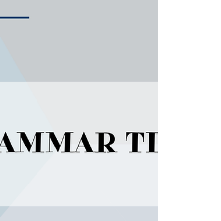
kształcenia, nauka języków również przeszła
znaczącą transformację. Coraz więcej
dorosłych i pracowników firm wybiera kursy
online, często całkowicie rezygnując z zajęć
stacjonarnych. Pozostaje jednak pytanie: czy
lekcje internetowe mogą być równie
skuteczne jak nauka twarzą w twarz?