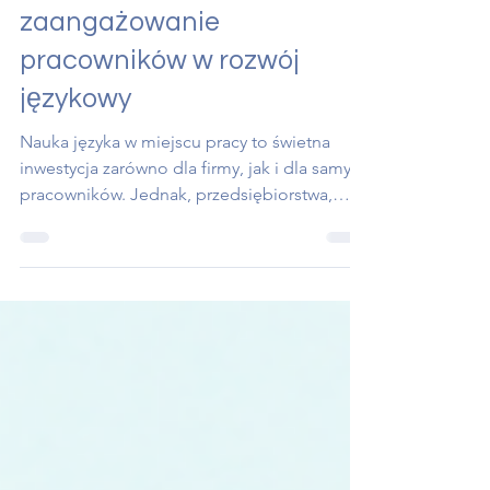
firmie – jak budować
zaangażowanie
pracowników w rozwój
językowy
Nauka języka w miejscu pracy to świetna
inwestycja zarówno dla firmy, jak i dla samych
pracowników. Jednak, przedsiębiorstwa,
które próbowały wdrożyć szkolenia językowe
w organizacji, wiedzą, że często nie wystarczy
zapisać zespołu na kurs, żeby nauka
naprawdę działała. Kluczem do sukcesu jest
motywacja. Jak ją zbudować i utrzymać?