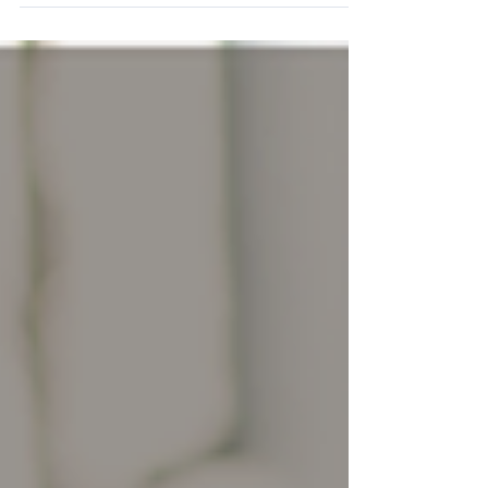
konieczność. Coraz więcej firm inwestuje
więc w kursy językowe dla swoich
pracowników. Takie działania mają znacznie
szersze znaczenie niż tylko podnoszenie
kompetencji zespołu. Wpływają one również
na wizerunek firmy i jej employer branding.