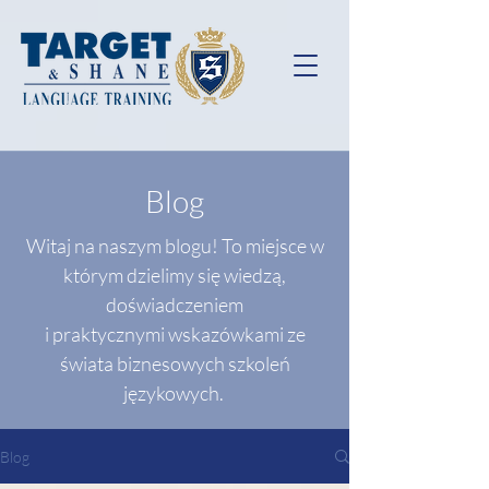
Blog
Witaj na naszym blogu! To miejsce w
którym dzielimy się wiedzą,
doświadczeniem
i praktycznymi wskazówkami ze
świata biznesowych szkoleń
językowych.
Blog