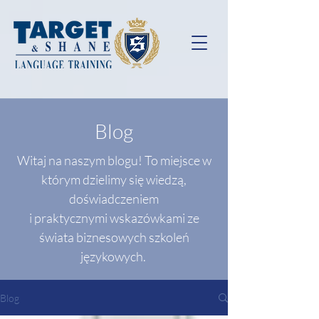
Blog
Witaj na naszym blogu! To miejsce w
którym dzielimy się wiedzą,
doświadczeniem
i praktycznymi wskazówkami ze
świata biznesowych szkoleń
językowych.
Blog