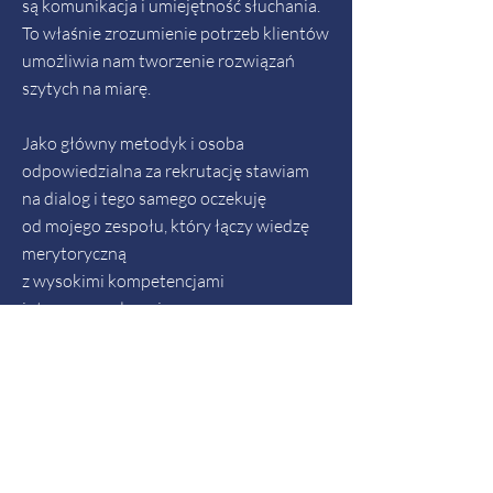
są komunikacja i umiejętność słuchania.
To właśnie zrozumienie potrzeb klientów
umożliwia nam tworzenie rozwiązań
szytych na miarę.
Jako główny metodyk i osoba
odpowiedzialna za rekrutację stawiam
na dialog i tego samego oczekuję
od mojego zespołu, który łączy wiedzę
merytoryczną
z wysokimi kompetencjami
interpersonalnymi.
Państwa cele pozostają dla nas
najważniejsze."