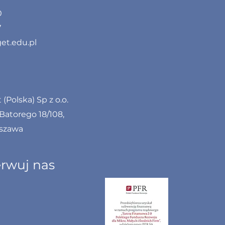
0
7
et.edu.pl
(Polska) Sp z o.o.
 Batorego 18/108,
rszawa
rwuj nas