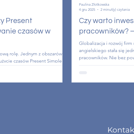
Paulina Złotkowska
4 gru 2025
2 minut(y) czytania
y Present
Czy warto inwes
wanie czasów w
pracowników? – 
Globalizacja i rozwój fir
angielskiego stała się je
zową rolę. Jednym z obszarów,
pracowników. Nie bez p
użycie czasów Present Simple i
bezpośredni wpływ na rozw
niejszości, pełnią odmienne
dzisiejszym wpisie przyjr
e wykonywanych działań. Świadomy
w kursy językowe dla pra
omunikować zakres obowiązków,
zmiany.
Kontak