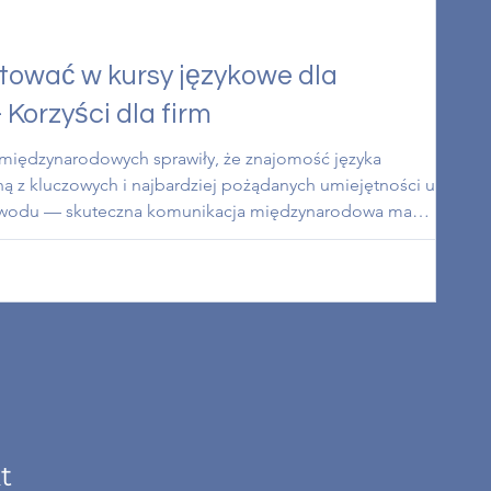
tować w kursy językowe dla
Korzyści dla firm
m międzynarodowych sprawiły, że znajomość języka
dną z kluczowych i najbardziej pożądanych umiejętności u
owodu — skuteczna komunikacja międzynarodowa ma
ój firmy, budowanie relacji i sprawność operacyjną. W
zymy się więc korzyściom, jakie niesie ze sobą inwestowanie
cowników.
t