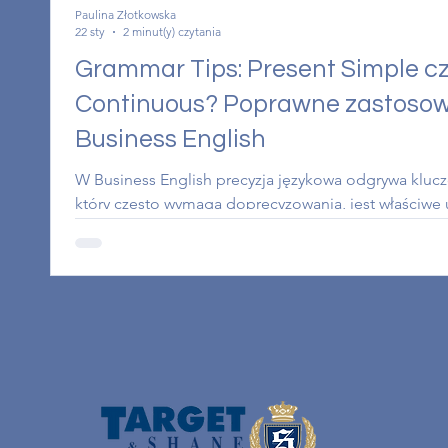
Paulina Złotkowska
22 sty
2 minut(y) czytania
Grammar Tips: Present Simple cz
Continuous? Poprawne zastoso
Business English
W Business English precyzja językowa odgrywa kluc
który często wymaga doprecyzowania, jest właściwe 
Present Continuous. Choć oba odnoszą się do teraź
funkcje i przekazują różne informacje o charakterz
wybór między tymi dwoma czasami pozwala jasno k
bieżące zadania, procesy firmowe oraz tymczasowe 