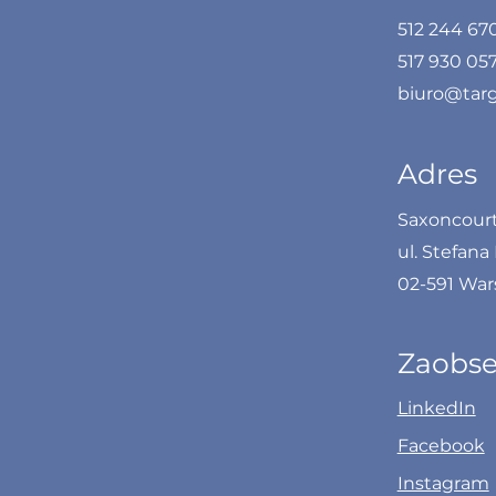
512 244 67
517 930 05
biuro@targ
Adres
Saxoncourt 
ul. Stefana
02-591 Wa
Zaobse
LinkedIn
Facebook
Instagram