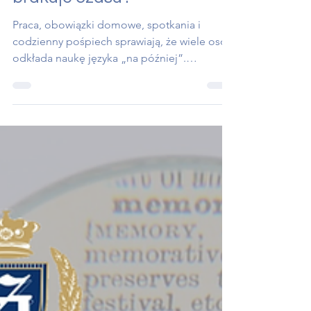
życiu – jak uczyć się, gdy
brakuje czasu?
Praca, obowiązki domowe, spotkania i
codzienny pośpiech sprawiają, że wiele osób
odkłada naukę języka „na później”.
Paradoksalnie jednak skuteczna nauka nie
zawsze wymaga dodatkowych godzin
spędzonych nad podręcznikiem. Kluczem
jest umiejętne wplecenie nowych nawyków w
rutynę dnia. Jak wygląda efektywna nauka
języka w codziennym życiu i dlaczego
właśnie takie podejście przynosi najlepsze
rezultaty?