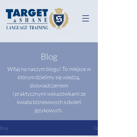
Blog
Witaj na naszym blogu! To miejsce w
którym dzielimy się wiedzą,
doświadczeniem
i praktycznymi wskazówkami ze
świata biznesowych szkoleń
językowych.
Blog