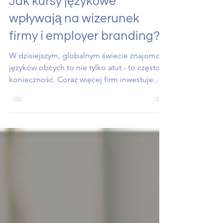
Klaudia Wilińska
12 mar
1 minut(y) czytania
Jak kursy językowe
wpływają na wizerunek
firmy i employer branding?
W dzisiejszym, globalnym świecie znajomość
języków obcych to nie tylko atut - to często
konieczność. Coraz więcej firm inwestuje
więc w kursy językowe dla swoich
pracowników. Takie działania mają znacznie
szersze znaczenie niż tylko podnoszenie
kompetencji zespołu. Wpływają one również
na wizerunek firmy i jej employer branding.