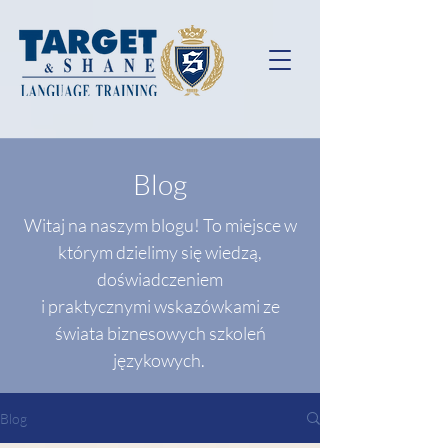
Blog
Witaj na naszym blogu! To miejsce w
którym dzielimy się wiedzą,
doświadczeniem
i praktycznymi wskazówkami ze
świata biznesowych szkoleń
językowych.
Blog