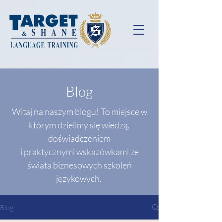
Blog
Witaj na naszym blogu! To miejsce w
którym dzielimy się wiedzą,
doświadczeniem
i praktycznymi wskazówkami ze
świata biznesowych szkoleń
językowych.
Blog