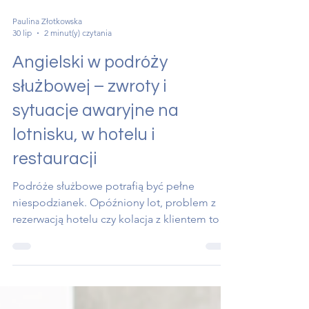
Paulina Złotkowska
30 lip
2 minut(y) czytania
Angielski w podróży
służbowej – zwroty i
sytuacje awaryjne na
lotnisku, w hotelu i
restauracji
Podróże służbowe potrafią być pełne
niespodzianek. Opóźniony lot, problem z
rezerwacją hotelu czy kolacja z klientem to
sytuacje, w których znajomość kilku
praktycznych zwrotów po angielsku może
znacząco ułatwić komunikację.