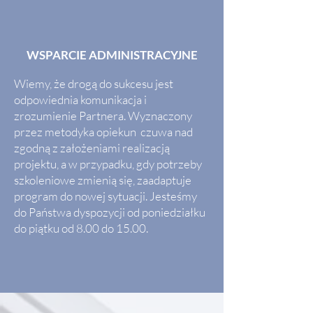
WSPARCIE ADMINISTRACYJNE
Wiemy, że drogą do sukcesu jest
odpowiednia komunikacja i
zrozumienie Partnera. Wyznaczony
przez metodyka opiekun czuwa nad
zgodną z założeniami realizacją
projektu, a w przypadku, gdy potrzeby
szkoleniowe zmienią się, zaadaptuje
program do nowej sytuacji.
Jesteśmy
do Państwa dyspozycji
od poniedziałku
do piątku od 8.00 do 15.00.