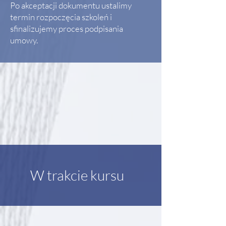
Po akceptacji dokumentu ustalimy
termin rozpoczęcia szkoleń i
sfinalizujemy proces podpisania
umowy.
W trakcie kursu