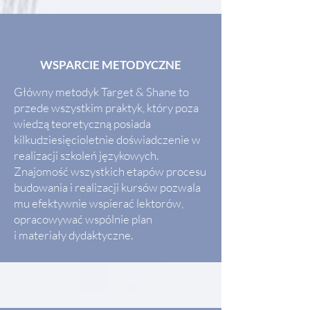
WSPARCIE METODYCZNE
Główny metodyk Target & Shane to
przede wszystkim praktyk, który poza
wiedzą teoretyczną posiada
kilkudziesięcioletnie doświadczenie w
realizacji szkoleń językowych.
Znajomość wszystkich etapów procesu
budowania i realizacji kursów pozwala
mu efektywnie wspierać lektorów,
opracowywać wspólnie plan
i materiały dydaktyczne.