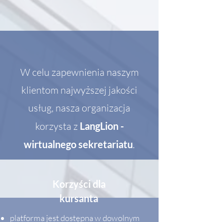
W celu zapewnienia naszym
klientom najwyższej jakości
usług, nasza organizacja
korzysta z
LangLion -
wirtualnego sekretariatu
.
Korzyści dla
kursanta
platforma jest dostępna w dowolnym