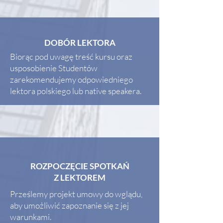
DOBÓR LEKTORA
Biorąc pod uwagę treść kursu oraz
usposobienie Studentów
zarekomendujemy odpowiedniego
lektora polskiego lub native speakera.
ROZPOCZĘCIE SPOTKAŃ
Z LEKTOREM
Prześlemy projekt umowy do wglądu,
aby umożliwić zapoznanie się z jej
warunkami.