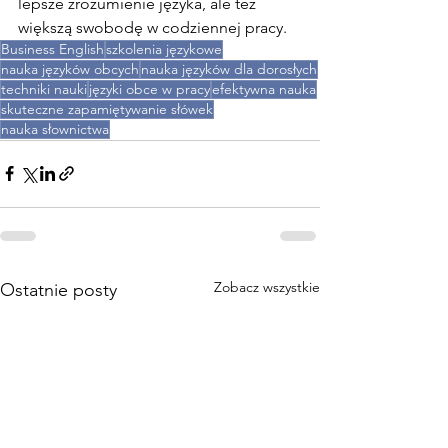
lepsze zrozumienie języka, ale też 
większą swobodę w codziennej pracy.
Business English
szkolenia językowe
nauka języków obcych
nauka języków dla dorosłych
techniki nauki
języki obce w pracy
efektywna nauka
skuteczne zapamiętywanie słówek
nauka słownictwa
Zobacz wszystkie
Ostatnie posty